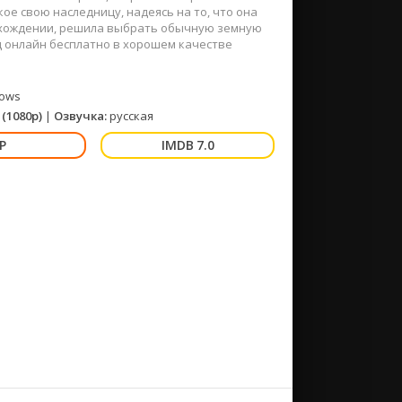
е свою наследницу, надеясь на то, что она
оисхождении, решила выбрать обычную земную
д онлайн бесплатно в хорошем качестве
ows
(1080p)
|
Озвучка:
русская
7.0