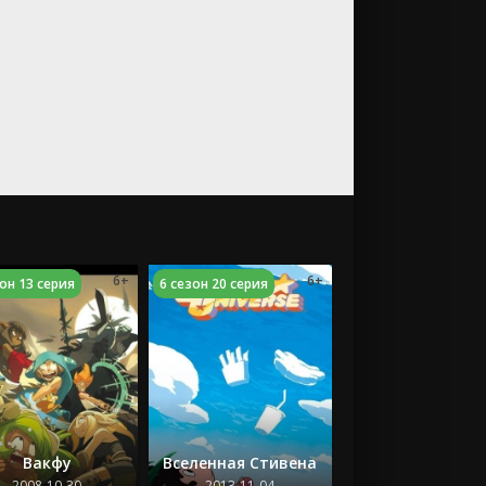
6+
6+
зон 13 серия
6 сезон 20 серия
Вакфу
Вселенная Стивена
2008-10-30
2013-11-04