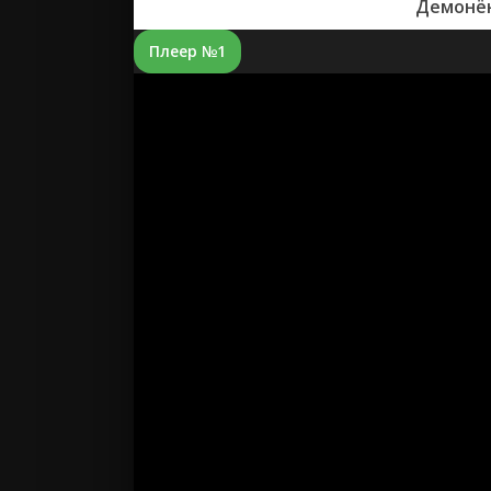
Демонён
Плеер №1