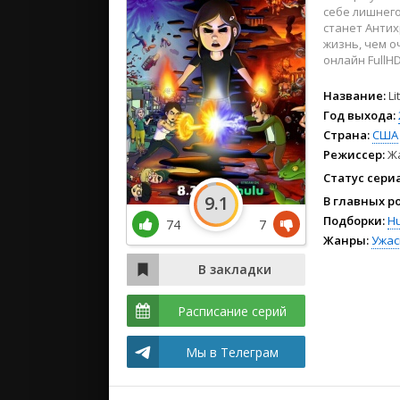
2024
себе лишнего
2023
станет Антих
жизнь, чем о
2022
онлайн FullH
Название:
Li
Год выхода:
Страна:
США
Режиссер:
Ж
Статус сери
9.1
В главных р
Подборки:
Hu
74
7
Жанры:
Ужа
Расписание серий
Мы в Телеграм