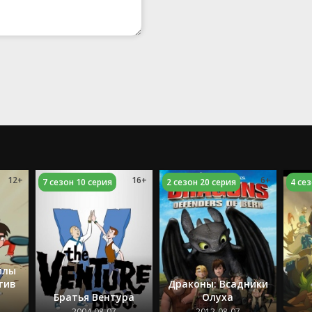
12+
16+
6+
7 сезон 10 серия
2 сезон 20 серия
4 се
илы
тив
Драконы: Всадники
Братья Вентура
Олуха
2004-08-07
2012-08-07