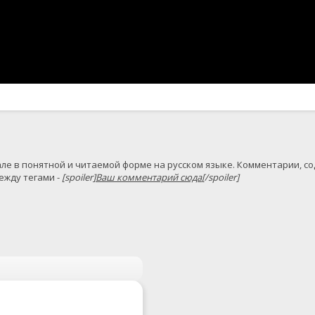
жду тегами - 
[spoiler]
Ваш комментарий сюда
[/spoiler]