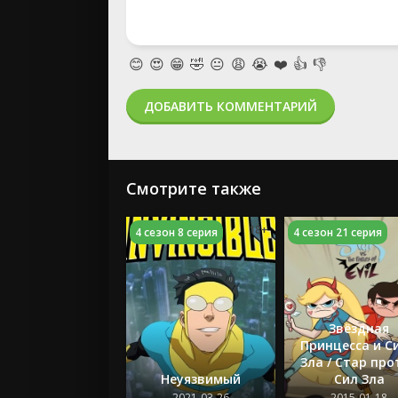
😊
😍
😁
🤣
😐
😩
😭
❤️
👍
👎
ДОБАВИТЬ КОММЕНТАРИЙ
Смотрите также
18+
4 сезон 8 серия
4 сезон 21 серия
Звёздная
Принцесса и С
Зла / Стар про
Неуязвимый
Сил Зла
2021-03-26
2015-01-18