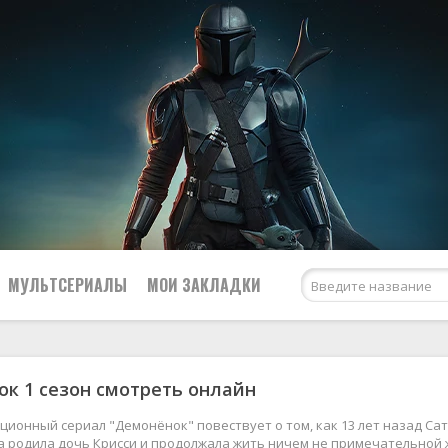
МУЛЬТСЕРИАЛЫ
МОИ ЗАКЛАДКИ
к 1 сезон смотреть онлайн
Netflix
США
Amazon Prime Video
Великобритания
ционный сериал "Демонёнок" повествует о том, как 13 лет назад 
 родила дочь Крисси и продолжала жить ничем не примечательной ж