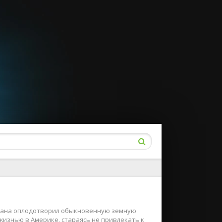
Сатана оплодотворил обыкновенную земную
изнью в Америке, стараясь не привлекать к