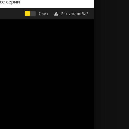
се серии
Свет
Есть жалоба?