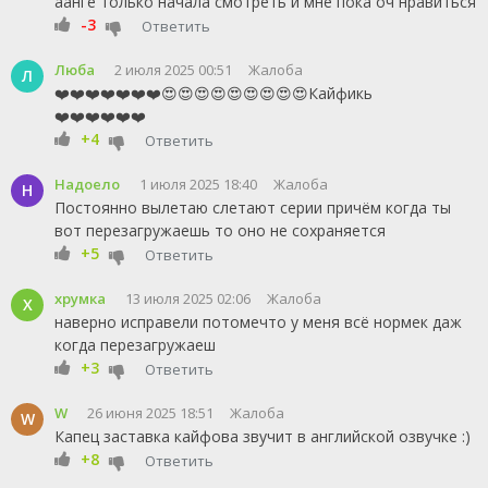
аанге только начала смотреть и мне пока оч нравиться
-3
Ответить
Люба
2 июля 2025 00:51
Жалоба
Л
❤️❤️❤️❤️❤️❤️❤️😍😍😍😍😍😍😍😍😍Кайфикь
❤️❤️❤️❤️❤️❤️
+4
Ответить
Надоело
1 июля 2025 18:40
Жалоба
Н
Постоянно вылетаю слетают серии причём когда ты
вот перезагружаешь то оно не сохраняется
+5
Ответить
хрумка
13 июля 2025 02:06
Жалоба
Х
наверно исправели потомечто у меня всё нормек даж
когда перезагружаеш
+3
Ответить
W
26 июня 2025 18:51
Жалоба
W
Капец заставка кайфова звучит в английской озвучке :)
+8
Ответить