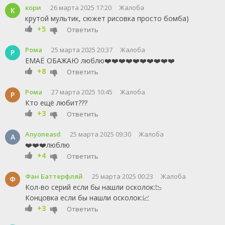
кори
26 марта 2025 17:20
Жалоба
К
крутой мультик, сюжет рисовка просто бомба)
+5
Ответить
Рома
25 марта 2025 20:37
Жалоба
Р
ЕМАЁ ОБАЖАЮ люблю❤️❤️❤️❤️❤️❤️❤️❤️❤️❤️
+8
Ответить
Рома
27 марта 2025 10:45
Жалоба
Р
Кто ещё любит???
+3
Ответить
Anyoneasd
25 марта 2025 09:30
Жалоба
A
❤️❤️❤️люблю
+4
Ответить
Фан Баттерфляй
25 марта 2025 00:23
Жалоба
Ф
Кол-во серий если бы нашли осколок:📉
Концовка если бы нашли осколок:📈
+3
Ответить