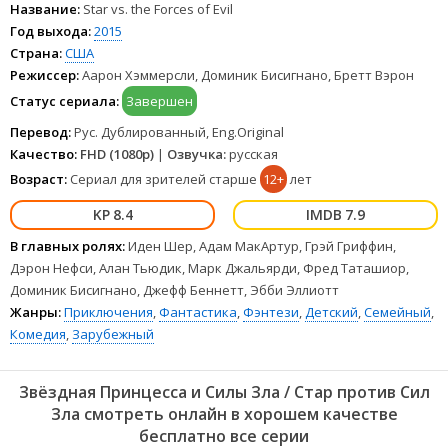
бесплатно в хорошем качестве онлайн FullHD 1080p полностью на
Название:
Star vs. the Forces of Evil
русском языке и на любых устройствах LordFilm.
Год выхода:
2015
Страна:
США
Режиссер:
Аарон Хэммерсли, Доминик Бисигнано, Бретт Вэрон
Статус сериала:
Завершен
Перевод:
Рус. Дублированный, Eng.Original
Качество:
FHD (1080p)
|
Озвучка:
русская
Возраст:
Сериал для зрителей старше
12+
лет
8.4
7.9
В главных ролях:
Иден Шер, Адам МакАртур, Грэй Гриффин,
Дэрон Нефси, Алан Тьюдик, Марк Джальярди, Фред Таташиор,
Доминик Бисигнано, Джефф Беннетт, Эбби Эллиотт
Жанры:
Приключения
,
Фантастика
,
Фэнтези
,
Детский
,
Семейный
,
Комедия
,
Зарубежный
Звёздная Принцесса и Силы Зла / Стар против Сил
Зла смотреть онлайн в хорошем качестве
бесплатно все серии