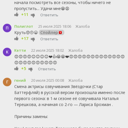
начала посмотреть все сезоны, чтобы ничего не
пропустить... Удачи мне😁😩
+11
Ответить
Полиглот
25 июля 2025 18:06
Жалоба
П
Круть🤑🤨😀
Спойлер
+17
Ответить
Кетти
22 июля 2025 18:02
Жалоба
К
😍😍😍😍😊😊😊😊❤️👍😁😁❤️😍😍😍😍😍😍😍😍😍😍😍😍😍
😍😍😍😍😍😍😍😍😍😍
+5
Ответить
гений
20 июля 2025 00:08
Жалоба
Г
Смена актрисы озвучивания Звёздочки (Стар
Баттерфляй) в русской версии произошла именно после
первого сезона: в 1-м сезоне её озвучивала Наталья
Терешкова, а начиная со 2-го — Лариса Брохман .
Причины замены: