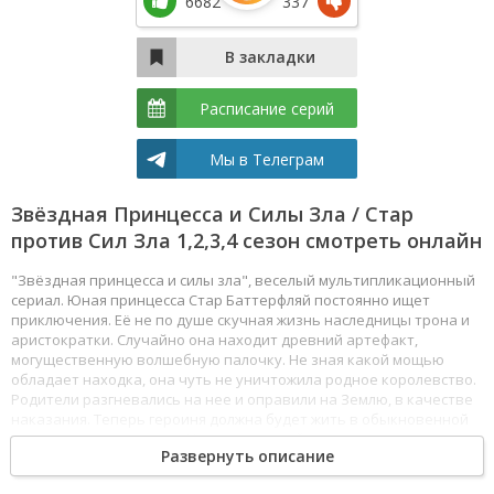
6682
337
Расписание серий
Мы в Телеграм
Звёздная Принцесса и Силы Зла / Стар
против Сил Зла 1,2,3,4 сезон смотреть онлайн
"Звёздная принцесса и силы зла", веселый мультипликационный
сериал. Юная принцесса Стар Баттерфляй постоянно ищет
приключения. Её не по душе скучная жизнь наследницы трона и
аристократки. Случайно она находит древний артефакт,
могущественную волшебную палочку. Не зная какой мощью
обладает находка, она чуть не уничтожила родное королевство.
Родители разгневались на нее и оправили на Землю, в качестве
наказания. Теперь героиня должна будет жить в обыкновенной
семье и ходить в школу. Но неугомонный дух и жажда
Развернуть описание
приключений никуда не делись. Смотреть Звёздная Принцесса и
Силы Зла / Стар против Сил Зла все серии сериала подряд онлайн