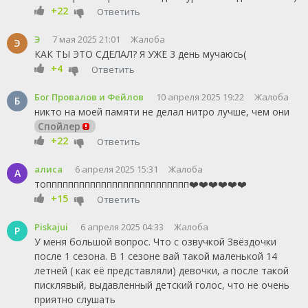
+22
Ответить
Э
7 мая 2025 21:01
Жалоба
Э
КАК ТЫ ЭТО СДЕЛАЛ? Я УЖЕ 3 день мучаюсь(
+4
Ответить
Бог Провалов и Фейлов
10 апреля 2025 19:22
Жалоба
Б
никто на моей памяти не делал нитро лучше, чем они
Спойлер
+22
Ответить
алиса
6 апреля 2025 15:31
Жалоба
А
топппппппппппппппппппппппппп❤️❤️❤️❤️❤️❤️
+15
Ответить
Piskajui
6 апреля 2025 04:33
Жалоба
P
У меня большой вопрос. Что с озвучкой Звёздочки
после 1 сезона. В 1 сезоне вай такой маленькой 14
летней ( как её представляли) девочки, а после такой
писклявый, выдавленный детский голос, что не очень
приятно слушать