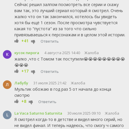
Сейчас решил залпом посмотреть все серии и скажу
вам так, это лучший сериал который я смотрел. Очень
жалко что он так закончился, хотелось бы увидеть
хотя бы ещё 1 сезон. После просмотра чувствуется
какая то "пустота" из за того что сильно
привязываешься к персонажам и в целом этой истории.
+41
Ответить
кусок пирога
4 августа 2025 14:40
Жалоба
К
жалко ,что с Томом так поступили😭😭😭😭😭😭😭😭😭
😭😭😭
+17
Ответить
Лабубу
31 июля 2025 21:42
Жалоба
Л
Мультик обожаю в год раз 5 от начала до конца
смотрю
+8
Ответить
La Vaca Saturno Saturnita
30 июля 2025 09:10
Жалоба
L
Я смотрел когда-то в детстве и видел много серий, но
не видел финал. И теперь надеюсь, что смогу ч самого