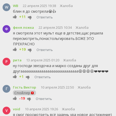
WB
22 апреля 2025 19:38
Жалоба
W
блин я до смотрела😭👍
+11
Ответить
феня ложка
22 апреля 2025 10:34
Жалоба
Ф
я смотрела этот мульт еще в детстве,щас решила
пересмотреть,понастольгировать.БОЖЕ ЭТО
ПРЕКРАСНО
+19
Ответить
рита
13 апреля 2025 01:20
Жалоба
Р
ну господи звездочка и марко созданы друг для
другаааааааааааааааааааааааааааа😩😩😩😩❤️❤️❤️❤️
+1
Ответить
Гость Виктор
10 апреля 2025 22:50
Жалоба
Г
Спойлер
-19
Ответить
void
10 апреля 2025 19:26
Жалоба
V
я смог просмотреть всё задень ура новое достижение)