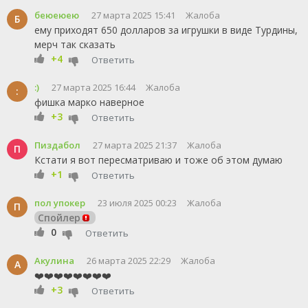
беюеюею
27 марта 2025 15:41
Жалоба
Б
ему приходят 650 долларов за игрушки в виде Турдины,
мерч так сказать
+4
Ответить
:)
27 марта 2025 16:44
Жалоба
:
фишка марко наверное
+3
Ответить
Пиздабол
27 марта 2025 21:37
Жалоба
П
Кстати я вот пересматриваю и тоже об этом думаю
+1
Ответить
пол упокер
23 июля 2025 00:23
Жалоба
П
Спойлер
0
Ответить
Акулина
26 марта 2025 22:29
Жалоба
А
❤️❤️❤️❤️❤️❤️❤️❤️
+3
Ответить