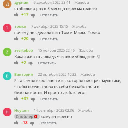
дурная
9 декабря 2025 23:41
Жалоба
Д
стабильно раз в 3 месяца пересматриваю
+17
Ответить
томко
7 декабря 2025 15:15
Жалоба
Т
почему не сделали шип Том и Марко Томко
+20
Ответить
zvertobob
15 ноября 2025 22:46
Жалоба
Z
Какая же эта лошадь чсвшное ублюдище 👎
+2
Ответить
Виктория
22 октября 2025 16:22
Жалоба
В
Я та самая взрослая тетя, которая смотрит мультики,
чтобы почувствовать себя беззаботно и в
безопасности. И просто люблю его.
+37
Ответить
Huytam
14 сентября 2025 02:36
Жалоба
H
Спойлер
кому интересно
-18
Ответить