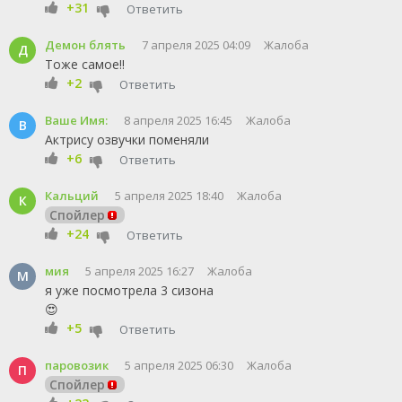
+31
Ответить
Демон блять
7 апреля 2025 04:09
Жалоба
Д
Тоже самое!!
+2
Ответить
Ваше Имя:
8 апреля 2025 16:45
Жалоба
В
Актрису озвучки поменяли
+6
Ответить
Кальций
5 апреля 2025 18:40
Жалоба
К
Спойлер
+24
Ответить
мия
5 апреля 2025 16:27
Жалоба
М
я уже посмотрела 3 сизона
😍
+5
Ответить
паровозик
5 апреля 2025 06:30
Жалоба
П
Спойлер