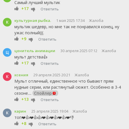
Самый лучший мультик
+17
Ответить
культурная рыбка.
1 мая 2025 17:34
Жалоба
К
мультик шедевр, но мне так не понравился конец, ну
ужас полный(((.
+9
Ответить
ценитель анимации
30 апреля 2025 07:12
Жалоба
Ц
мульт детства👍
+17
Ответить
ксения
29 апреля 2025 20:21
Жалоба
К
Мульт отличный, единственное что бывают прям
нудные серии, или растянутый сюжет. Особенно в 3-4
сезоне....
Спойлер
+13
Ответить
карин
25 апреля 2025 19:04
Жалоба
К
топ❤️👍❤️👍👍❤️👍❤️👍❤️👍❤️👎
+8
Ответить