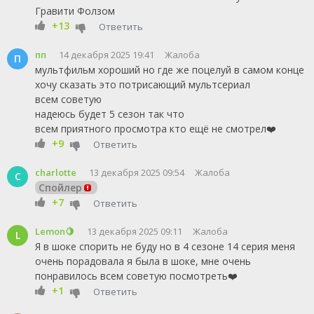
Гравити Фолзом
+13
Ответить
пп
14 декабря 2025 19:41
Жалоба
П
мультфильм хороший но где же поцелуй в самом конце
хочу сказать это потрисающий мультсериал
всем советую
надеюсь будет 5 сезон так что
всем приятного просмотра кто ещё не смотрел❤️
+9
Ответить
charlotte
13 декабря 2025 09:54
Жалоба
C
Спойлер
+7
Ответить
Lemon🍋
13 декабря 2025 09:11
Жалоба
L
Я в шоке спорить не буду но в 4 сезоне 14 серия меня
очень порадовала я была в шоке, мне очень
понравилось всем советую посмотреть❤️
+1
Ответить