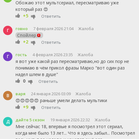
Обожаю этот мультсериал, пересматриваю уже
который раз 😍
+5
Ответить
говно
7 февраля 2026 21:04
Жалоба
Г
Спойлер
+2
Ответить
гость
4 февраля 2026 23:35
Жалоба
Г
я вот уже какой раз пересматриваю,но до сих пор не
понимаю в чём прикол фразы Марко "вот один раз
надел шлем в душе"
0
Ответить
варя
24 января 2026 03:09
Жалоба
В
😍😍😍😍😍 раньше умели делать мультики
+9
Ответить
дайте 5 сезон
19 января 2026 22:32
Жалоба
Д
Мне сейчас 18, впервые я посмотрел этот сериал,
когда мне было 13 лет... Что я здесь забыл... Посмотрел