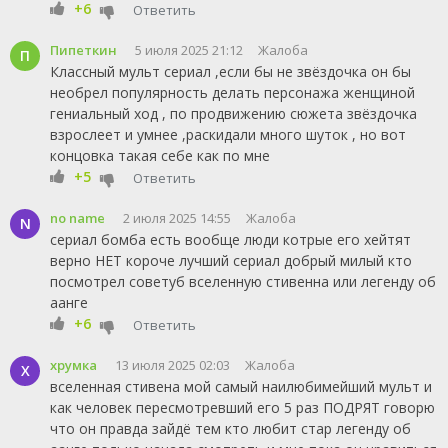
+6
Ответить
Пипеткин
5 июля 2025 21:12
Жалоба
П
Классный мульт сериал ,если бы не звёздочка он бы
необрел популярность делать персонажа женщиной
гениальный ход , по продвижению сюжета звёздочка
взрослеет и умнее ,раскидали много шуток , но вот
концовка такая себе как по мне
+5
Ответить
no name
2 июля 2025 14:55
Жалоба
N
сериал бомба есть вообще люди котрые его хейтят
верно НЕТ короче лучший сериал добрый милый кто
посмотрел советуб вселенную стивенна или легенду об
аанге
+6
Ответить
хрумка
13 июля 2025 02:03
Жалоба
Х
вселенная стивена мой самый наилюбимейший мульт и
как человек пересмотревший его 5 раз ПОДРЯТ говорю
что он правда зайдё тем кто любит стар легенду об