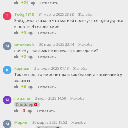
+24
Ответить
ToGgI1318
31 марта 2025 23:38
Жалоба
T
Звёздочка сказала что магией пользуются одни дураки
и пов те 4 сезона хе хе
+5
Ответить
милкивей
30 марта 2025 23:14
Жалоба
М
почему глосарик не вернулся к звездочке?
+2
Ответить
Карнаж
2 апреля 2025 01:13
Жалоба
К
Так он просто не хочет да и как бы книга заклинаний у
эклипсы
+6
Ответить
no name
2 июля 2025 14:59
Жалоба
N
Спойлер
-3
Ответить
Мария
30 марта 2025 19:52
Жалоба
М