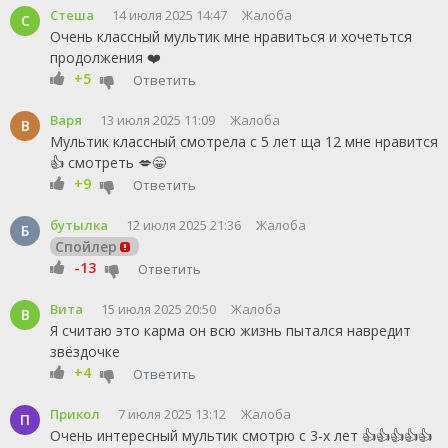
Стеша
14 июля 2025 14:47
Жалоба
С
Очень классный мультик мне нравиться и хочетьтся
продолжения ❤️
+5
Ответить
Варя
13 июля 2025 11:09
Жалоба
В
Мультик классный смотрела с 5 лет ща 12 мне нравится
👍 смотреть 💋😁
+9
Ответить
бутылка
12 июля 2025 21:36
Жалоба
Б
Спойлер
-13
Ответить
Вита
15 июля 2025 20:50
Жалоба
В
Я считаю это карма он всю жизнь пытался навредит
звёздочке
+4
Ответить
Прикол
7 июля 2025 13:12
Жалоба
П
Очень интересный мультик смотрю с 3-х лет 👍👍👍👍👍