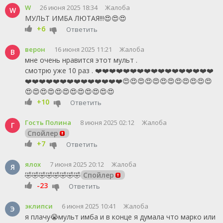
W
26 июня 2025 18:34
Жалоба
W
МУЛЬТ ИМБА ЛЮТАЯ!!!😍😍😍
+6
Ответить
верон
16 июня 2025 11:21
Жалоба
В
мне очень нравится этот мульт .
смотрю уже 10 раз . ❤️❤️❤️❤️❤️❤️❤️❤️❤️❤️❤️❤️❤️❤️❤️❤️❤️
❤️❤️❤️❤️❤️❤️❤️❤️❤️❤️❤️❤️❤️❤️😍😍😍😍😍😍😍😍😍😍😍😍
😍😍😍😍😍😍😍😍😍😍😍😍
+10
Ответить
Гость Полина
8 июня 2025 02:12
Жалоба
Г
Спойлер
+7
Ответить
ялох
7 июня 2025 20:12
Жалоба
Я
🤣🤣🤣🤣🤣🤣🤣🤣
Спойлер
-23
Ответить
эклипси
6 июня 2025 10:41
Жалоба
Э
я плачу😭мульт имба и в конце я думала что марко или