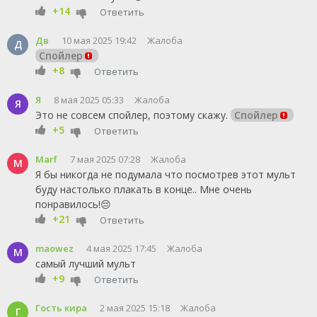
+14
Ответить
Дв
10 мая 2025 19:42
Жалоба
Д
Спойлер
+8
Ответить
Я
8 мая 2025 05:33
Жалоба
Я
Это не совсем спойлер, поэтому скажу.
Спойлер
+5
Ответить
Marf
7 мая 2025 07:28
Жалоба
M
Я бы никогда не подумала что посмотрев этот мульт
буду настолько плакать в конце.. Мне очень
понравилось!😔
+21
Ответить
maowez
4 мая 2025 17:45
Жалоба
M
самый лучший мульт
+9
Ответить
Гость кира
2 мая 2025 15:18
Жалоба
Г