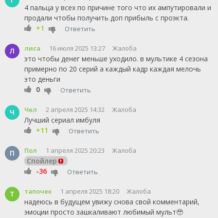
4 пальца у всех по причине того что их ампутировали и
продали чтобы получить доп прибыль с проэкта.
+1
Ответить
лиса
16 июля 2025 13:27
Жалоба
Л
это чтобы денег меньше уходило. в мультике 4 сезона
примерно по 20 серий а каждый кадр каждая мелочь
это деньги
0
Ответить
Чел
2 апреля 2025 14:32
Жалоба
Ч
Лучший сериал имбуля
+11
Ответить
Пол
1 апреля 2025 20:23
Жалоба
П
Спойлер
-36
Ответить
тапочек
1 апреля 2025 18:20
Жалоба
Т
надеюсь в будущем увижу снова свой комментарий,
эмоции просто зашкаливают любимый мульт🥹