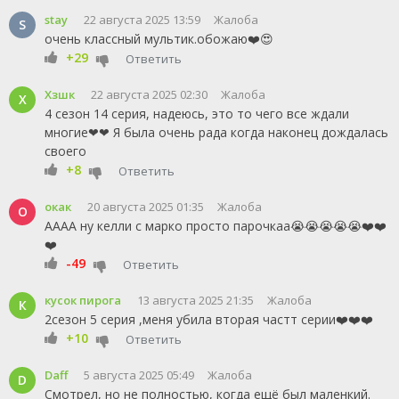
stay
22 августа 2025 13:59
Жалоба
S
очень классный мультик.обожаю❤️😍
+29
Ответить
Хзшк
22 августа 2025 02:30
Жалоба
Х
4 сезон 14 серия, надеюсь, это то чего все ждали
многие❤❤ Я была очень рада когда наконец дождалась
своего
+8
Ответить
окак
20 августа 2025 01:35
Жалоба
О
АААА ну келли с марко просто парочкаа😭😭😭😭😭❤️❤️
❤️
-49
Ответить
кусок пирога
13 августа 2025 21:35
Жалоба
К
2сезон 5 серия ,меня убила вторая частт серии❤️❤️❤️
+10
Ответить
Daff
5 августа 2025 05:49
Жалоба
D
Смотрел, но не полностью, когда ещё был маленкий.