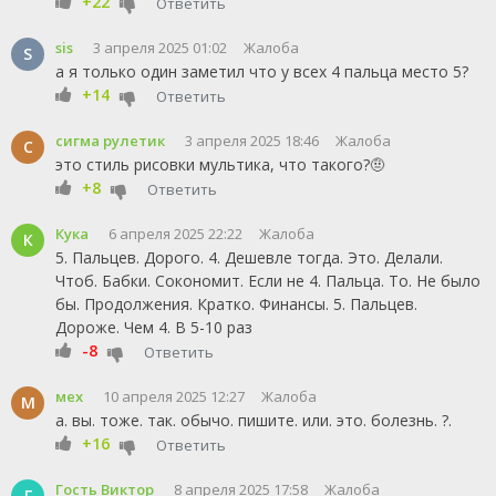
+22
Ответить
sis
3 апреля 2025 01:02
Жалоба
S
а я только один заметил что у всех 4 пальца место 5?
+14
Ответить
сигма рулетик
3 апреля 2025 18:46
Жалоба
С
это стиль рисовки мультика, что такого?🤨
+8
Ответить
Кука
6 апреля 2025 22:22
Жалоба
К
5. Пальцев. Дорого. 4. Дешевле тогда. Это. Делали.
Чтоб. Бабки. Сокономит. Если не 4. Пальца. То. Не было
бы. Продолжения. Кратко. Финансы. 5. Пальцев.
Дороже. Чем 4. В 5-10 раз
-8
Ответить
мех
10 апреля 2025 12:27
Жалоба
М
а. вы. тоже. так. обычо. пишите. или. это. болезнь. ?.
+16
Ответить
Гость Виктор
8 апреля 2025 17:58
Жалоба
Г