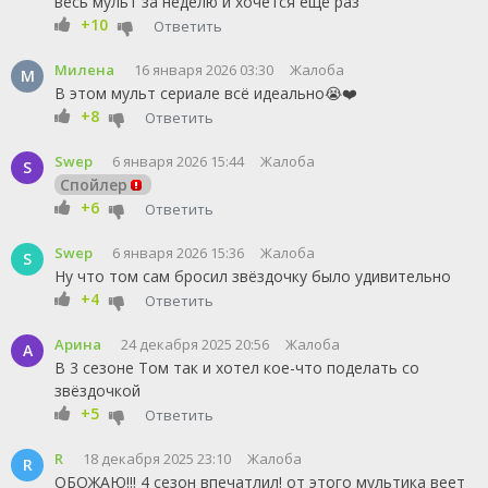
весь мульт за неделю и хочется ещё раз
+10
Ответить
Милена
16 января 2026 03:30
Жалоба
М
В этом мульт сериале всё идеально😭❤️
+8
Ответить
Swep
6 января 2026 15:44
Жалоба
S
Спойлер
+6
Ответить
Swep
6 января 2026 15:36
Жалоба
S
Ну что том сам бросил звёздочку было удивительно
+4
Ответить
Арина
24 декабря 2025 20:56
Жалоба
А
В 3 сезоне Том так и хотел кое-что поделать со
звёздочкой
+5
Ответить
R
18 декабря 2025 23:10
Жалоба
R
ОБОЖАЮ!!! 4 сезон впечатлил! от этого мультика веет