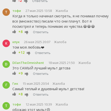
-2
Ответить
тофи
27 мая 2025 13:58
Жалоба
Т
Когда я только начинал смотреть, я не понимал почему
все (множество) писали что они плачут. Вот я
посмотрел и теперь понимаю их чувства.😭😭😭
+8
Ответить
кпук
26 мая 2025 20:07
Жалоба
К
том моя любовь❤️
+12
Ответить
DilanTheOmnishent
18 мая 2025 21:50
Жалоба
D
Это САМЫЙ лучший мульт детсва
+9
Ответить
Гик
15 мая 2025 20:54
Жалоба
Г
Самый теплый и душевный мульт детства!
+8
Ответить
тофи
12 мая 2025 10:39
Жалоба
Т
обожаю этот мульт😍