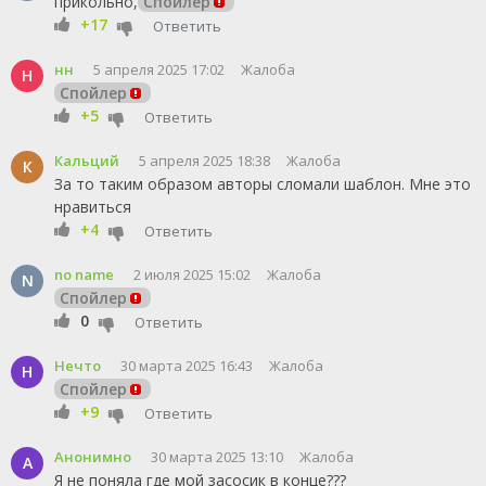
прикольно,
Спойлер
+17
Ответить
нн
5 апреля 2025 17:02
Жалоба
Н
Спойлер
+5
Ответить
Кальций
5 апреля 2025 18:38
Жалоба
К
За то таким образом авторы сломали шаблон. Мне это
нравиться
+4
Ответить
no name
2 июля 2025 15:02
Жалоба
N
Спойлер
0
Ответить
Нечто
30 марта 2025 16:43
Жалоба
Н
Спойлер
+9
Ответить
Анонимно
30 марта 2025 13:10
Жалоба
А
Я не поняла где мой засосик в конце???