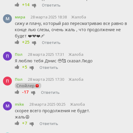
+14
Ответить
мира
28 марта 2025 18:38
Жалоба
М
сижу и плачу, который раз пересматриваю все равно в
конце лью слезы, очень жаль , что продолжение не
будет ❤️💔❤️‍🩹
+25
Ответить
Пол
28 марта 2025 17:31
Жалоба
П
Я люблю тебя Дэнис 🥹🥰 сказал Людо
+5
Ответить
Пол
28 марта 2025 17:30
Жалоба
П
Спойлер
-17
Ответить
mike
28 марта 2025 00:25
Жалоба
M
скорее всего продолжения не будет.
жаль😩
+7
Ответить