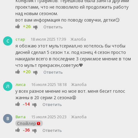
Конфликт графиков: Терешкова была занята другими
проектами, что не позволило ей продолжить работу
над новым сезоном.
вот вам информация по поводу озвучки, детки😏
+26
Ответить
стар
18 июля 2025 17:39
Жалоба
С
я обожаю этот мультсериал,но хотелось бы чтобы
дисней сделал 5 сезон т.к. под конец 4 сезон просто
накидали всего в последние 3 серии.мое мнение в том
что мульт прекрасен,советую💖
+20
Ответить
лиса
16 июля 2025 18:18
Жалоба
Л
у всех разное мнение но мое вот. меня бесит голос
жанны в 20 серии 2 сезона😩
-14
Ответить
Вита
15 июля 2025 20:23
Жалоба
В
Спойлер
-36
Ответить