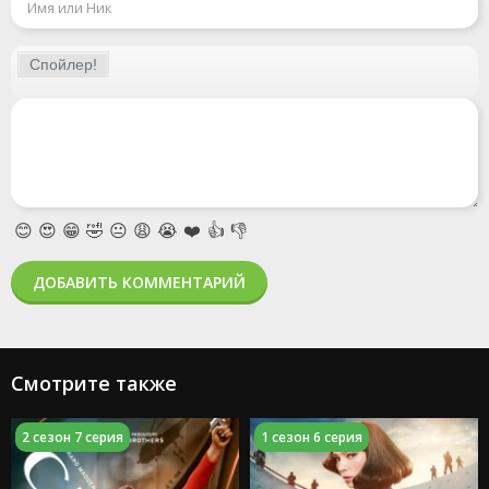
😊
😍
😁
🤣
😐
😩
😭
❤️
👍
👎
ДОБАВИТЬ КОММЕНТАРИЙ
Смотрите также
2 сезон 7 серия
1 сезон 6 серия