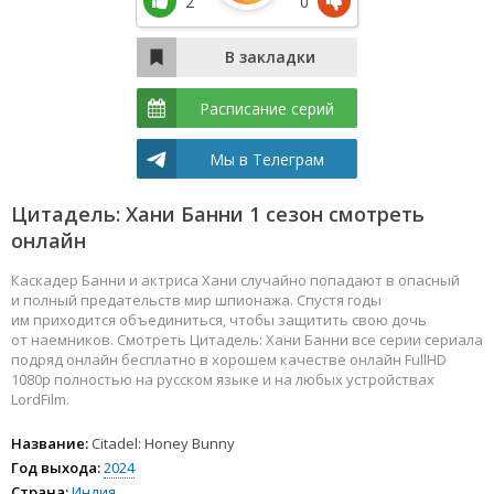
2
0
Расписание серий
Мы в Телеграм
Цитадель: Хани Банни 1 сезон смотреть
онлайн
Каскадер Банни и актриса Хани случайно попадают в опасный
и полный предательств мир шпионажа. Спустя годы
им приходится объединиться, чтобы защитить свою дочь
от наемников. Смотреть Цитадель: Хани Банни все серии сериала
подряд онлайн бесплатно в хорошем качестве онлайн FullHD
1080p полностью на русском языке и на любых устройствах
LordFilm.
Название:
Citadel: Honey Bunny
Год выхода:
2024
Страна:
Индия