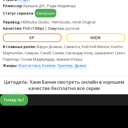
Режиссер:
Кришна Д.К., Радж Нидимору
Статус сериала:
Завершен
Перевод:
HDRezka Studio, 1WinStudio, Hindi Original
Качество:
FHD (1080p)
|
Озвучка:
русская
В главных ролях:
Варун Дхаван, Саманта, Кей Кей Менон, Kashvi
Majmundar, Симран, Сакиб Салим, Сикандар Кхер, Шиванкит Сингх
Парихар, Сохам Маджумдар, Армаан Кхера
Жанры:
Фантастика
,
Боевик
,
Триллер
,
Драма
Цитадель: Хани Банни смотреть онлайн в хорошем
качестве бесплатно все серии
Плеер №1