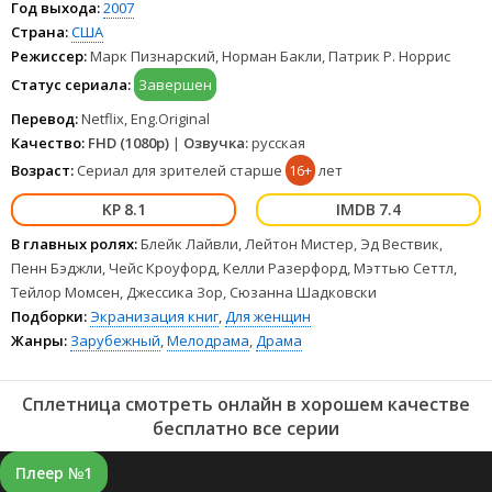
Год выхода:
2007
из среднего класса держит их на расстоянии от
Страна:
США
привилегированных студентов. Даже родители, начиная от
Режиссер:
Марк Пизнарский, Норман Бакли, Патрик Р. Норрис
матери Серены, Лили, бывшей фотожурналистки, влиятельного
отца Нейта, Хуви, и заканчивая Руфусом, отцом Дэна и Дженни,
Статус сериала:
Завершен
ныне владельцем картинной галереи, а в прошлом солиста рок-
группы, осведомлены о влиянии Сплетницы на жизнь их
Перевод:
Netflix, Eng.Original
отпрысков. Однако главная интрига так и остается тайной: кто же
Качество:
FHD (1080p)
|
Озвучка:
русская
такая Сплетница? Смотреть Сплетница все серии сериала подряд
Возраст:
Сериал для зрителей старше
16+
лет
онлайн бесплатно в хорошем качестве онлайн FullHD 1080p
полностью на русском языке и на любых устройствах LordFilm.
8.1
7.4
В главных ролях:
Блейк Лайвли, Лейтон Мистер, Эд Вествик,
Пенн Бэджли, Чейс Кроуфорд, Келли Разерфорд, Мэттью Сеттл,
Тейлор Момсен, Джессика Зор, Сюзанна Шадковски
Подборки:
Экранизация книг
,
Для женщин
Жанры:
Зарубежный
,
Мелодрама
,
Драма
Сплетница смотреть онлайн в хорошем качестве
бесплатно все серии
Плеер №1