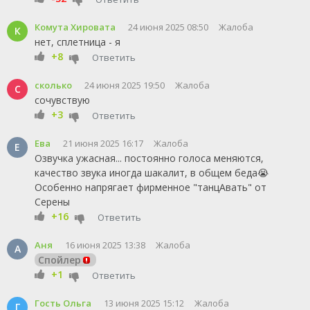
Комута Хировата
24 июня 2025 08:50
Жалоба
К
нет, сплетница - я
+8
Ответить
сколько
24 июня 2025 19:50
Жалоба
С
сочувствую
+3
Ответить
Ева
21 июня 2025 16:17
Жалоба
Е
Озвучка ужасная... постоянно голоса меняются,
качество звука иногда шакалит, в общем беда😭
Особенно напрягает фирменное "танцАвать" от
Серены
+16
Ответить
Аня
16 июня 2025 13:38
Жалоба
А
Спойлер
+1
Ответить
Гость Ольга
13 июня 2025 15:12
Жалоба
Г