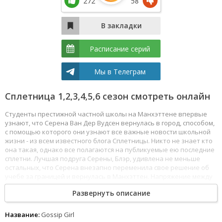
272
58
Расписание серий
Мы в Телеграм
Сплетница 1,2,3,4,5,6 сезон смотреть онлайн
Студенты престижной частной школы на Манхэттене впервые
узнают, что Серена Ван Дер Вудсен вернулась в город, способом,
с помощью которого они узнают все важные новости школьной
жизни - из всем известного блога Сплетницы. Никто не знает кто
она такая, однако все полагаются на публикуемые ею последние
сплетни. Лучшая подруга Серены, Блэр, удивлена не меньше
остальных, что Серена внезапно переменила свое решение об
учебе за границей и вернулась в Манхэттен. Напряжение между
ними не осталось незамеченным для Сплетницы, которая
Развернуть описание
раскрывает любую тайну и делает достоянием общественности
все скандалы.Имеет ли это отношение к брату Серены, Эрику,
бойфренду Блэйр, Нейту, или другу Нейта, Чаку? Может быть это
Название:
Gossip Girl
как-то связано с Дэном и его сестрой Дженни, чье происхождение