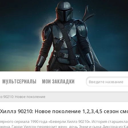
МУЛЬТСЕРИАЛЫ
МОИ ЗАКЛАДКИ
з 90210: Новое поколение
Хиллз 90210: Новое поколение 1,2,3,4,5 сезон с
Netflix
США
Amazon Prime Video
Великобритания
ярного сериала 1990 года «Беверли Хиллз 90210». История старшекла
жена. Гарри Уилсон перевозит жену, дочь Энни и сына Диксона из Ка