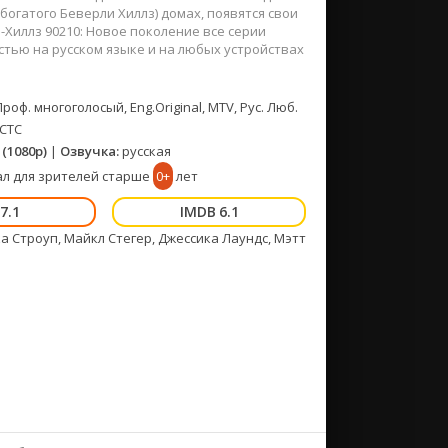
богатого Беверли Хиллз) домах, появятся свои
-Хиллз 90210: Новое поколение все серии
стью на русском языке и на любых устройствах
Проф. многоголосый, Eng.Original, MTV, Рус. Люб.
 СТС
(1080p)
|
Озвучка:
русская
л для зрителей старше
0+
лет
7.1
6.1
а Строуп, Майкл Стегер, Джессика Лаундс, Мэтт