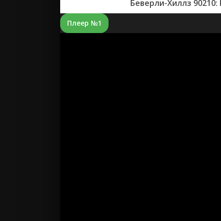
Беверли-Хиллз 90210:
Плеер №1