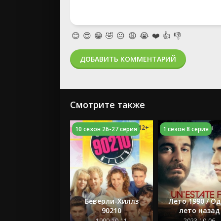
😊
😍
😁
🤣
😐
😩
😭
❤️
👍
👎
ДОБАВИТЬ КОММЕНТАРИЙ
Смотрите также
12+
10 сезон 26-27 серия
1 сезон 8 серия
Беверли-Хиллз
Лето 1990 / О
90210
лето назад
1990-10-11
2023-10-06