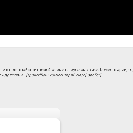
жду тегами - 
[spoiler]
Ваш комментарий сюда
[/spoiler]