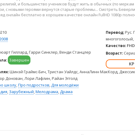
Hulu
Франция
 религий, и большинство учеников будут жить в обычных (по меркам 
HBO Max
Германия
ои, с новыми героями вернутся старые проблемы... Смотреть Беверли
яд онлайн бесплатно в хорошем качестве онлайн FullHD 1080p полно
Disney+
Турция
Peacock
Корея Южная
Apple TV+
Индия
0210
Перевод:
Рус. 
2008
многоголосый,
Качество:
FHD 
тюарт Гиллард, Гарри Синклер, Венди Станцлер
Возраст:
Сериа
ала:
Завершен
олях:
Шинэй Граймс-Бич, Тристан Уайлдс, АннаЛинн МакКорд, Джессик
ор Донован, Лори Лафлин, Райан Эгголд
ро школу
,
Про подростков
,
Для молодёжи
дия
,
Зарубежный
,
Мелодрама
,
Драма