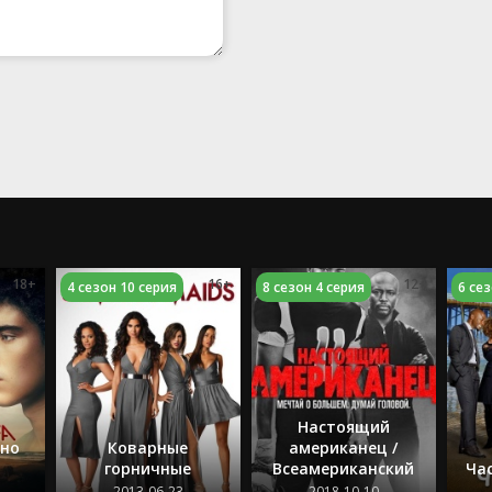
18+
16+
12+
4 сезон 10 серия
8 сезон 4 серия
6 се
Настоящий
дно
Коварные
американец /
горничные
Всеамериканский
Ча
2013-06-23
2018-10-10