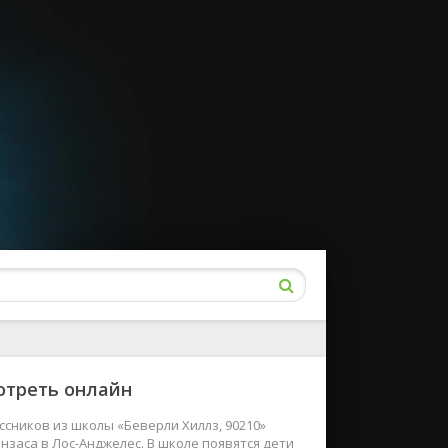
мотреть онлайн
ссников из школы «Беверли Хиллз, 90210»
нзаса в Лос-Анджелес. В школе появятся дети