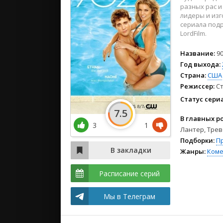
2024
разных рас и
2023
лидеры и изг
сериала подр
2022
LordFilm.
Название:
9
Год выхода:
Страна:
США
Режиссер:
С
Статус сери
7.5
В главных р
3
1
Лантер, Трев
Подборки:
П
Жанры:
Коме
Расписание серий
Мы в Телеграм