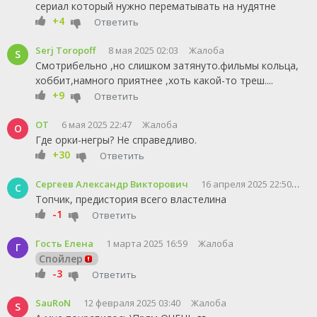
сериал который нужно перематывать на нудятне
+4
Ответить
Serj Toropoff
8 мая 2025 02:03
Жалоба
S
Смотрибельно ,но слишком затянуто.фильмы кольца,
хоббит,намного приятнее ,хоть какой-то треш....
+9
Ответить
ОТ
6 мая 2025 22:47
Жалоба
О
Где орки-негры? Не справедливо.
+30
Ответить
Сергеев Александр Викторович
16 апреля 2025 22:50
Жа
С
Топчик, предистория всего властелина
-1
Ответить
Гость Елена
1 марта 2025 16:59
Жалоба
Г
Спойлер
-3
Ответить
SauRoN
12 февраля 2025 03:40
Жалоба
S