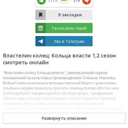
1117
379
Расписание серий
Мы в Телеграм
Властелин колец: Кольца власти 1,2 сезон
смотреть онлайн
"Властелин колец: Кольца власти", американский сериал
основанный на культовых произведениях Толкина. Наконец
Война Гнева окончена и могущественный Моргот уничтожен.
Эльфам и людям пришлось просить помощи Валар ибо без них,
богоподобного злодея одолеть не получалась. Средиземье
обрело мир, и его жители полагают что это надолго. Нуминор
купается в лучах славы, после того как представители
королевства героически сражались со злом. Лишь юная эльфийка
Галадриэль считает что война не окончена и зло вернется.
Развернуть описание
Саурон, ученик Моргота бесследно пропал. Смотреть Властелин
колец: Кольца власти все серии сериала подряд онлайн