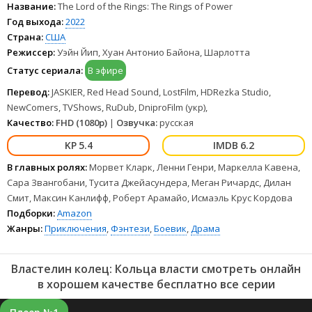
бесплатно в хорошем качестве онлайн FullHD 1080p полностью на
Название:
The Lord of the Rings: The Rings of Power
русском языке и на любых устройствах LordFilm.
Год выхода:
2022
Страна:
США
Режиссер:
Уэйн Йип, Хуан Антонио Байона, Шарлотта
Статус сериала:
В эфире
Перевод:
JASKIER, Red Head Sound, LostFilm, HDRezka Studio,
NewComers, TVShows, RuDub, DniproFilm (укр),
Качество:
FHD (1080p)
|
Озвучка:
русская
5.4
6.2
В главных ролях:
Морвет Кларк, Ленни Генри, Маркелла Кавена,
Сара Звангобани, Тусита Джейасундера, Меган Ричардс, Дилан
Смит, Максин Канлифф, Роберт Арамайо, Исмаэль Крус Кордова
Подборки:
Amazon
Жанры:
Приключения
,
Фэнтези
,
Боевик
,
Драма
Властелин колец: Кольца власти смотреть онлайн
в хорошем качестве бесплатно все серии