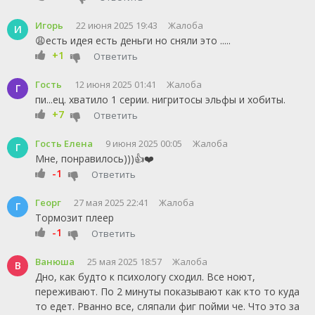
Игорь
22 июня 2025 19:43
Жалоба
И
😩есть идея есть деньги но сняли это .....
+1
Ответить
Гость
12 июня 2025 01:41
Жалоба
Г
пи...ец. хватило 1 серии. нигритосы эльфы и хобиты.
+7
Ответить
Гость Елена
9 июня 2025 00:05
Жалоба
Г
Мне, понравилось)))👍❤️
-1
Ответить
Георг
27 мая 2025 22:41
Жалоба
Г
Тормозит плеер
-1
Ответить
Ванюша
25 мая 2025 18:57
Жалоба
В
Дно, как будто к психологу сходил. Все ноют,
переживают. По 2 минуты показывают как кто то куда
то едет. Рванно все, сляпали фиг пойми че. Что это за