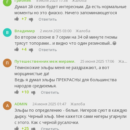
Грибник
8 июля 2025 17:38
Жалоба
Г
Думал 2й сезон будет интересным. Да есть нормальные
моменты но это фиаско. Ничего запоминающегося
+7
Ответить
Владимир
2 июля 2025 03:00
Жалоба
В
Во втором сезоне в 7 серии на 34 ой минуте гномы
трясут топорами... и видно что один резиновый...😁
+4
Ответить
Путешественник меж мирами.
25 июня 2025 17:06
Жалоба
П
Тёмнокожие эльфы меня не раздражают, а вот
морщинистые да!
Ведь я думал эльфы ПРЕКРАСНЫ для большинства
народов средиземья.
+10
Ответить
ADMIN
24 июня 2025 01:47
Жалоба
A
Эльфы по определению - белые. Нигеров суют в каждую
дырку. Черный эльф. Мне кажется сами нигеры угарнули
с этого. Как с черной русалочки.
+25
Ответить