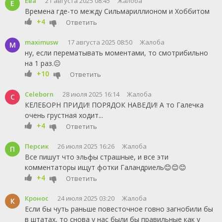
Ева
21 августа 2025 08:45
Жалоба
Е
Времена где-то между Сильмариллионом и Хоббитом
+4
Ответить
maximusw
17 августа 2025 08:50
Жалоба
M
ну, если перематывать моментами, то смотрибильно
на 1 раз.😐
+10
Ответить
Celeborn
28 июля 2025 16:14
Жалоба
C
КЕЛЕБОРН ПРИДИ! ПОРЯДОК НАВЕДИ! А то Галечка
очень грустная ходит...
+4
Ответить
Персик
26 июля 2025 16:26
Жалоба
П
Все пишут что эльфы страшные, и все эти
комментаторы ищут фотки Галандриель😊😊😊
+4
Ответить
Кронос
24 июля 2025 03:20
Жалоба
К
Если бы чуть раньше повесточное говно загнобили бы
в штатах, то снова у нас были бы правильные как у