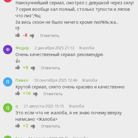
Наискучнейший сериал, смотрел с девушкой через силу!
7 серия вообще кал полный, столько тупости и ляпов
что пиз";%ц
За весь сезон не было ничего кроме пиз%№;жа...
👎
-8
Ответить
Федор
2 декабря 2025 21:13
Жалоба
Ф
Очень качественный сериал. рекомендую
👍
+8
Ответить
Павел
10 сентября 2025 12:46
Жалоба
П
Крутой сериал, снято очень красиво и качественно
+16
Ответить
q
21 августа 2025 15:15
Жалоба
Q
Это если что не жалоба, я не знаю почему вверху
написано <Жалоба>
+2
Ответить