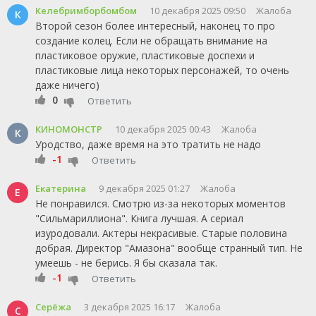
Келебримборбомбом
10 декабря 2025 09:50
Жалоба
К
Второй сезон более интересный, наконец то про
создание колец. Если не обращать внимание на
пластиковое оружие, пластиковые доспехи и
пластиковые лица некоторых персонажей, то очень
даже ничего)
0
Ответить
КИНОМОНСТР
10 декабря 2025 00:43
Жалоба
К
Уродство, даже время на это тратить не надо
-1
Ответить
Екатерина
9 декабря 2025 01:27
Жалоба
Е
Не понравился. Смотрю из-за некоторых моментов
"Сильмариллиона". Книга лучшая. А сериал
изуродовали. Актеры некрасивые. Старые половина
добрая. Директор "Амазона" вообще странный тип. Не
умеешь - не берись. Я бы сказала так.
-1
Ответить
Серёжа
3 декабря 2025 16:17
Жалоба
С