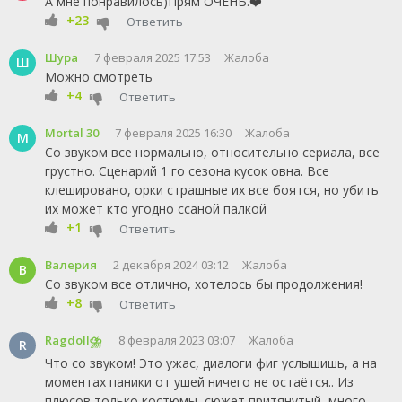
А мне понравилось)Прям ОЧЕНЬ.❤️
+23
Ответить
Шура
7 февраля 2025 17:53
Жалоба
Ш
Можно смотреть
+4
Ответить
Mortal 30
7 февраля 2025 16:30
Жалоба
M
Со звуком все нормально, относительно сериала, все
грустно. Сценарий 1 го сезона кусок овна. Все
клешировано, орки страшные их все боятся, но убить
их может кто угодно ссаной палкой
+1
Ответить
Валерия
2 декабря 2024 03:12
Жалоба
В
Со звуком все отлично, хотелось бы продолжения!
+8
Ответить
Ragdoll⛈
8 февраля 2023 03:07
Жалоба
R
Что со звуком! Это ужас, диалоги фиг услышишь, а на
моментах паники от ушей ничего не остаётся.. Из
плюсов только костюмы, сюжет притянутый, много