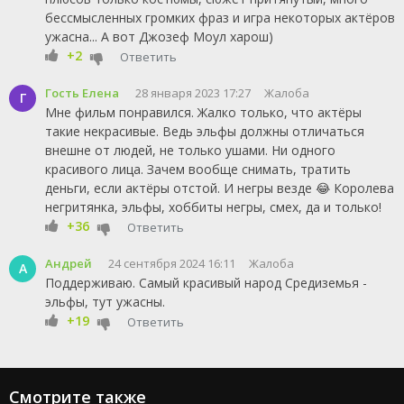
бессмысленных громких фраз и игра некоторых актёров
ужасна... А вот Джозеф Моул харош)
+2
Ответить
Гость Елена
28 января 2023 17:27
Жалоба
Г
Мне фильм понравился. Жалко только, что актёры
такие некрасивые. Ведь эльфы должны отличаться
внешне от людей, не только ушами. Ни одного
красивого лица. Зачем вообще снимать, тратить
деньги, если актёры отстой. И негры везде 😂 Королева
негритянка, эльфы, хоббиты негры, смех, да и только!
+36
Ответить
Андрей
24 сентября 2024 16:11
Жалоба
А
Поддерживаю. Самый красивый народ Средиземья -
эльфы, тут ужасны.
+19
Ответить
Смотрите также