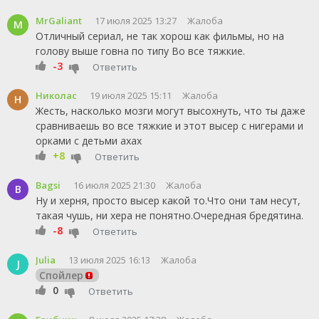
MrGaliant
17 июля 2025 13:27
Жалоба
M
Отличный сериал, не так хорош как фильмы, но на
голову выше говна по типу Во все тяжкие.
-3
Ответить
Николас
19 июля 2025 15:11
Жалоба
Н
Жесть, насколько мозги могут высохнуть, что ты даже
сравниваешь во все тяжкие и этот высер с нигерами и
орками с детьми ахах
+8
Ответить
Bagsi
16 июля 2025 21:30
Жалоба
B
Ну и херня, просто высер какой то.Что они там несут,
такая чушь, ни хера не понятно.Очередная бредятина.
-8
Ответить
Julia
13 июля 2025 16:13
Жалоба
J
Спойлер
0
Ответить