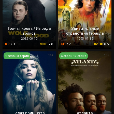
Волчья кровь / Из рода
Удивительные
волков
странствия Геракла
2012-09-10
1995-01-16
7.3
7.6
7.2
6.5
16+
16+
1 сезон 8 серия
4 сезон 10 серия
Белая принцесса
Атланта