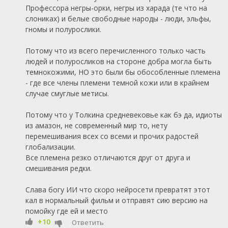
Профессора негры-орки, негры из харада (те что на
слониках) и белые свободные народы - люди, эльфы,
гномы и полурослики.
Потому что из всего перечисленного только часть
людей и полуросликов на стороне добра могла быть
темнокожими, НО это были бы обособленные племена
- где все члены племени темной кожи или в крайнем
случае смуглые метисы.
Потому что у Толкина средневековье как бэ да, идиоты
из амазон, не современный мир то, нету
перемешивания всех со всеми и прочих радостей
глобализации.
Все племена резко отличаются друг от друга и
смешивания редки.
Слава богу ИИ что скоро нейросети превратят этот
кал в нормальный фильм и отправят сию версию на
помойку где ей и место
+10
Ответить