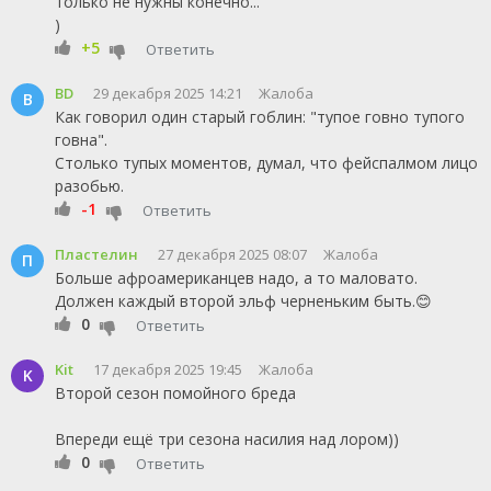
только не нужны конечно...
)
+5
Ответить
BD
29 декабря 2025 14:21
Жалоба
B
Как говорил один старый гоблин: "тупое говно тупого
говна".
Столько тупых моментов, думал, что фейспалмом лицо
разобью.
-1
Ответить
Пластелин
27 декабря 2025 08:07
Жалоба
П
Больше афроамериканцев надо, а то маловато.
Должен каждый второй эльф черненьким быть.😊
0
Ответить
Kit
17 декабря 2025 19:45
Жалоба
K
Второй сезон помойного бреда
Впереди ещё три сезона насилия над лором))
0
Ответить