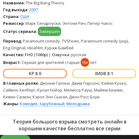
простые задачи, связанные с социальной жизнью и общению с
Название:
The Big Bang Theory
людьми очень сложны для них. Поэтому у них всего двое друзей,
Год выхода:
2007
это Радж Кутрапали, застенчивый астрофизик из Индии. Бедняга
Страна:
США
абсолютно теряет дар речи если с ним заговорит девушка.
Режиссер:
Марк Сендроуски, Энтони Рич, Питер Чакос
Второй, талантливый инженер Говард, общительный, веселый и
порой нелепый. Он живет с мамой которая его опекает и мечтает
Статус сериала:
Завершен
встретить девушку, но все его способы знакомства терпят крах.
Поэтому эти четверо обычно смотрят вместе сериалы или
Перевод:
Paramount comedy, TVShows, Paramount comedy (укр),
играют в игры, попутно долго спорят о Теории большого взрыва,
Eng.Original, IdeaFilm, Кураж-Бамбей
ведь у каждого есть свое мнение на её счет. Привычная жизнь
Качество:
FHD (1080p)
|
Озвучка:
русская
моментально меняется, после того как в квартиру напротив
Возраст:
Сериал для зрителей старше
16+
лет
вселяется сексуальная блондинка Пенни. Смотреть Теория
большого взрыва все серии сериала подряд онлайн бесплатно в
8.6
8.1
хорошем качестве онлайн FullHD 1080p полностью на русском
языке и на любых устройствах LordFilm.
В главных ролях:
Джонни Галэки, Джим Парсонс, Кейли Куоко,
Саймон Хелберг, Кунал Нэйэр, Мелисса Рауш, Майем Биалик,
Кевин Сасмэн, Кэрол Энн Сьюзи, Джон Росс Боуи
Жанры:
Комедия
,
Зарубежный
,
Мелодрама
Теория большого взрыва смотреть онлайн в
хорошем качестве бесплатно все серии