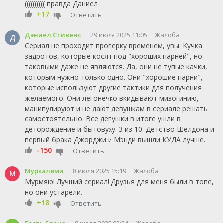
(((((((((( правда Даниел
+17
Ответить
Дэниел Стивенс
29 июля 2025 11:05
Жалоба
Д
Сериал не проходит проверку временем, увы. Кучка
задротов, которые косят под "хороших парней", но
таковыми даже не являются. Да, они не тупые качки,
которым нужно только одно. Они "хорошие парни",
которые используют другие тактики для получения
желаемого. Они легонечко вкидывают мизогинию,
манипулируют и не дают девушкам в сериале решать
самостоятельно. Все девушки в итоге ушли в
деторождение и бытовуху. 3 из 10. Детство Шелдона и
первый брака Джорджи и Мэнди вышли КУДА лучше.
-150
Ответить
Муркалями
8 июля 2025 15:19
Жалоба
М
Мурмяю! Лучший сериал! Друзья для меня были в топе,
но они устарели.
+18
Ответить