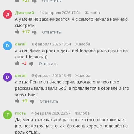
+21
Ответить
Дмитрий
14 февраля 2026 17:04
Жалоба
Д
А у меня не заканчивается. Я с самого начала начинаю
смотреть.
+17
Ответить
derail
8 февраля 2026 13:54
Жалоба
D
а отец Эмми играет в детствеШелдона роль прыща на
лице Шелдона))
-3
Ответить
derail
8 февраля 2026 13:49
Жалоба
D
а отца Пенни в начале сериала,когда она про него
рассказывала, звали Боб, а появляется в сериале и его
зовут Ваит
+3
Ответить
гость
4 февраля 2026 23:57
Жалоба
Г
Да, меня тоже каждый раз после этого перекашивает
(но, несмотря на это, актёр очень хорошо подошёл на
роль отца)...