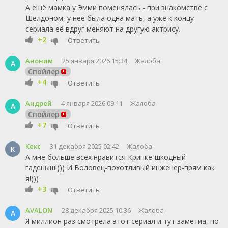
А ещё мамка у Эмми поменялась - при знакомстве с
Шелдоном, у неё была одна мать, а уже к концу
сериала её вдруг меняют на другую актрису.
+2
Ответить
Аноним
25 января 2026 15:34
Жалоба
А
Спойлер
+4
Ответить
Андрей
4 января 2026 09:11
Жалоба
А
Спойлер
+7
Ответить
Кекс
31 декабря 2025 02:42
Жалоба
К
А мне больше всех нравится Крипке-шкодный
гаденыш!))) И Воловец-похотливый инженер-прям как
я!)))
+3
Ответить
AVALON
28 декабря 2025 10:36
Жалоба
A
Я миллион раз смотрела этот сериал и тут заметиа, по