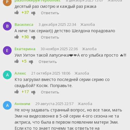
разблокируйтероблокс
8 декабря 2025 15:07
Жалоба
Р
десятый раз смотрю и каждый раз ржака
+37
Ответить
Василиса
3 декабря 2025 22:34
Жалоба
В
А ниче так сериал)) детство Шелдона порадовало
+30
Ответить
Екатерина
30 ноября 2025 22:36
Жалоба
Е
Уил Уитон такой лапусичка❤️💋А его улыбка просто 🔥!!!
+5
Ответить
Алекс
21 октября 2025 18:06
Жалоба
А
Кто загрузил вместо последней серии серию со
свадьбой? Косяк. Поправьте.
+17
Ответить
Аноним
29 августа 2025 22:57
Жалоба
А
Не хочу задавать странный вопрос, но все таки, мать
Эми на видеозвонке в 5-ой серии 4-ого сезона не та
актриса, что была в первом появлении матери Эми.
Если кто то знает почему так ответьте на