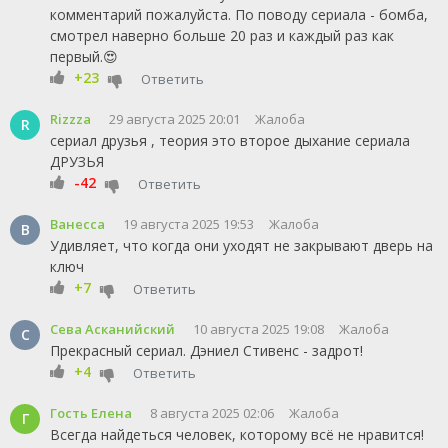
комментарий пожалуйста. По поводу сериала - бомба,
смотрел наверно больше 20 раз и каждый раз как
первый.😍
+23
Ответить
Rizzza
29 августа 2025 20:01
Жалоба
R
сериал друзья , теория это второе дыхание сериала
ДРУЗЬЯ
-42
Ответить
Ванесса
19 августа 2025 19:53
Жалоба
В
Удивляет, что когда они уходят не закрывают дверь на
ключ
+7
Ответить
Сева Асканийский
10 августа 2025 19:08
Жалоба
С
Прекрасный сериал. Дэниел Стивенс - задрот!
+4
Ответить
Гость Елена
8 августа 2025 02:06
Жалоба
Г
Всегда найдеться человек, которому всё не нравится!