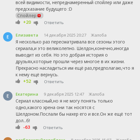
всей видимости, непреднамеренный спойлер или даже
предсказание будущего :D
Спойлер
+20
Ответить
Елизавета
14 декабря 2025 20:27
Жалоба
Е
Я несколько раз пересматривала все сезоны этого
сериала,и это великолепно. Шелдон,конечно,иногда
выводит из себя. Но это добрая история о
друзьях,которые прошли через многое в их жизни.
Прекрасно насладиться им ещё раз,предполагаю,что я
к нему ещё вернусь.
+52
Ответить
Екатерина
9 декабря 2025 12:47
Жалоба
Е
Сериал классный,но я не могу понять только
одно,какого хрена они так носятся с
Шелдоном.Послали бы нахер его и все.Он же ещё тот
дол...б!
-63
Ответить