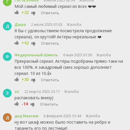
Гость Елена
8 июля 2025 02:34
Жалоба
Г
Мой самый любимый сериал из всех ❤️❤️
+32
Ответить
Даша
2 июля 2025 01:03
Жалоба
Д
Я бы с удовольствием посмотрела продолжение
сериала), он крутой!! Актеры нереальные ❤️
+42
Ответить
Федеральный Шмель
6 мая 2025 01:36
Жалоба
Ф
Прекрасный сериал. Актёры подобраны прямо-таки на
все 100%. А закадровый смех хорошо дополняет
сериал. 10 из 10.👍
+30
Ответить
эл
22 марта 2025 23:17
Жалоба
Э
распаковать внизу)
-14
Ответить
дед Максим
6 февраля 2025 01:44
Жалоба
Д
ну вот шкаф можно было поставить на ребро и
таранить его по лестнице!