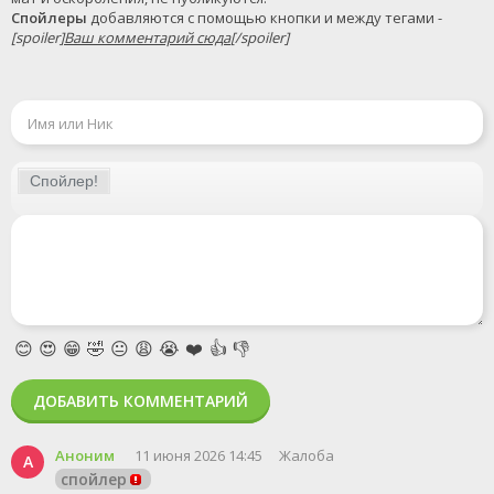
Спойлеры
 добавляются с помощью кнопки и между тегами - 
[spoiler]
Ваш комментарий сюда
[/spoiler]
😊
😍
😁
🤣
😐
😩
😭
❤️
👍
👎
ДОБАВИТЬ КОММЕНТАРИЙ
Аноним
11 июня 2026 14:45
Жалоба
А
спойлер