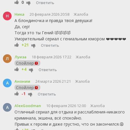
0
Ответить
Ника
20 февраля 2026 20:58
Жалоба
Н
А блондиночка и правда твоя девушка!
Да, сер!
Тогда это ты Гений 🤣🤣🤣🤣
Уморительный сериал с гениальным юмором ❤️❤️❤️❤️❤️
+21
Ответить
Луиза
18 февраля 2026 17:22
Жалоба
Л
Спойлер
+4
Ответить
Аноним
24 марта 2026 21:21
Жалоба
А
Спойлер
-1
Ответить
AlexGoodman
10 февраля 2026 12:00
Жалоба
A
Отличный сериал для отдыха и расслабления-никакого
криминала, экшена, всё спокойно.
Привык к героям и даже грустно, что он закончился.😩