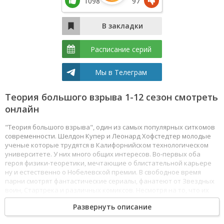
1098
97
Расписание серий
Мы в Телеграм
Теория большого взрыва 1-12 сезон смотреть
онлайн
"Теория большого взрыва", один из самых популярных ситкомов
современности. Шелдон Купер и Леонард Хофстедтер молодые
ученые которые трудятся в Калифорнийском технологическом
университете. У них много общих интересов. Во-первых оба
героя физики-теоретики, мечтающие о блистательной карьере
ну и естественно о Нобелевской премии. В свободное время
парни смотрят фантастические сериалы, фанатеют от Звездных
воин, Стартрека и различных комиксов. Несмотря на то, что их
умственный коэффициент превосходит показатели
Развернуть описание
среднестатистического человека, порой друзья попадают в
очень нелепые ситуации. Они гениальные ученые, вот только