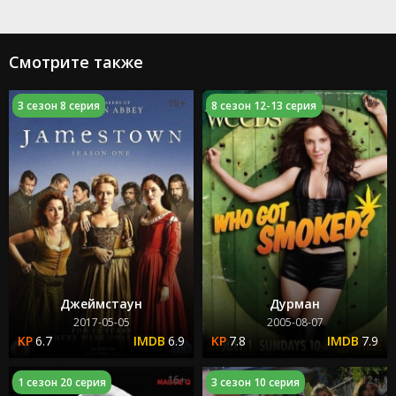
Смотрите также
16+
18+
3 сезон 8 серия
8 сезон 12-13 серия
Джеймстаун
Дурман
2017-05-05
2005-08-07
6.7
6.9
7.8
7.9
16+
12+
1 сезон 20 серия
3 сезон 10 серия