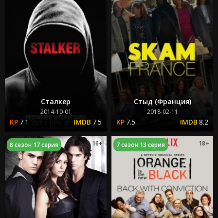
Сталкер
Стыд (Франция)
2014-10-01
2018-02-11
7.1
7.5
7.5
8.2
16+
18+
8 сезон 17 серия
7 сезон 13 серия