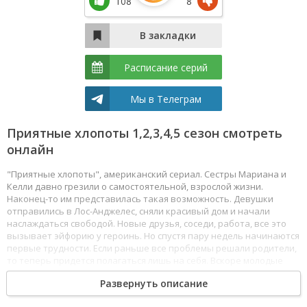
108
8
Расписание серий
Мы в Телеграм
Приятные хлопоты 1,2,3,4,5 сезон смотреть
онлайн
"Приятные хлопоты", американский сериал. Сестры Мариана и
Келли давно грезили о самостоятельной, взрослой жизни.
Наконец-то им представилась такая возможность. Девушки
отправились в Лос-Анджелес, сняли красивый дом и начали
наслаждаться свободой. Новые друзья, соседи, работа, все это
вызывает эйфорию у героинь. Но спустя пару недель начинаются
первые трудности. Если раньше все проблемы решали родители,
то теперь придется полагаться лишь на себя. Вскоре молодые
сестры понимают что жизнь взрослых не такая уж и безмятежная
Развернуть описание
как казалась раньше. Смотреть Приятные хлопоты все серии
сериала подряд онлайн бесплатно в хорошем качестве онлайн