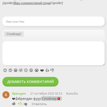
[spoiler]
Ваш комментарий сюда
[/spoiler]
😊
😍
😁
🤣
😐
😩
😭
❤️
👍
👎
ДОБАВИТЬ КОММЕНТАРИЙ
брендан
21 октября 2025 02:53
Жалоба
Б
❤️👍брендан фууу
Спойлер
+5
Ответить