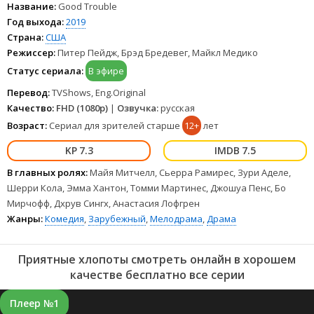
FullHD 1080p полностью на русском языке и на любых устройствах
Название:
Good Trouble
LordFilm.
Год выхода:
2019
Страна:
США
Режиссер:
Питер Пейдж, Брэд Бредевег, Майкл Медико
Статус сериала:
В эфире
Перевод:
TVShows, Eng.Original
Качество:
FHD (1080p)
|
Озвучка:
русская
Возраст:
Сериал для зрителей старше
12+
лет
7.3
7.5
В главных ролях:
Майя Митчелл, Сьерра Рамирес, Зури Аделе,
Шерри Кола, Эмма Хантон, Томми Мартинес, Джошуа Пенс, Бо
Мирчофф, Дхрув Сингх, Анастасия Лофгрен
Жанры:
Комедия
,
Зарубежный
,
Мелодрама
,
Драма
Приятные хлопоты смотреть онлайн в хорошем
качестве бесплатно все серии
Плеер №1